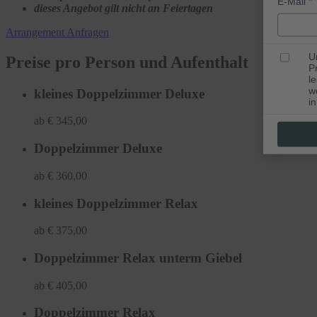
E-Mail
dieses Angebot gilt nicht an Feiertagen
Arrangement Anfragen
U
Preise pro Person und Aufenthalt
P
l
w
kleines Doppelzimmer Deluxe
i
ab € 345,00
Doppelzimmer Deluxe
ab € 360,00
kleines Doppelzimmer Relax
ab € 375,00
Doppelzimmer Relax unterm Giebel
ab € 405,00
Doppelzimmer Relax