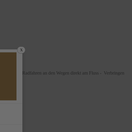
X
eig oder zum Radfahren an den Wegen direkt am Fluss - Verbringen