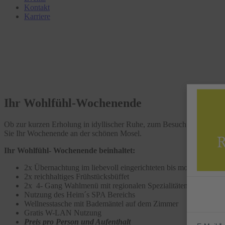
Kontakt
Karriere
Ihr Wohlfühl-Wochenende
Ob zur kurzen Erholung in idyllischer Ruhe, zum Besuch der tradit
Sie Ihr Wochenende an der schönen Mosel.
Ihr
Wohlfühl- Wochenende
beinhaltet:
2x Übernachtung im liebevoll eingerichteten bis modernen Ho
2x reichhaltiges Frühstücksbüffet
2x 4- Gang Wahlmenü mit regionalen Spezialitäten
Nutzung des Heim´s SPA Bereichs
Wellnesstasche mit Bademäntel auf dem Zimmer
Gratis W-LAN Nutzung
Preis pro Person und Aufenthalt